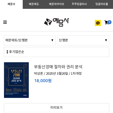
예문사
예문에듀
예문아카이브
주주잉글리시
잉글리쉬풀
0
예문에듀/단행본
▼
단행본
▼
후기많은순
부동산경매 절차와 권리 분석
박상준 / 2025년 3월20일 / 1차개정
18,000원
미리보기