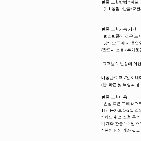
반품/교환방법 *
파본 
· [1:1 상담 >반품/교환
반품/교환가능 기간
· 변심반품의 경우 도
· 강의만 구매 시 등
(반드시 선불 / 추가운
-고객님의 변심에 의한
배송완료 후 7일 이내
(단, 파본 및 낙장의 경
반품/교환비용
· 변심 혹은 구매착오
1] 신용카드 1~2일 소
* 카드 취소 신청 후 
2] 계좌 환불 1~2일 
* 본인 명의 계좌 필요