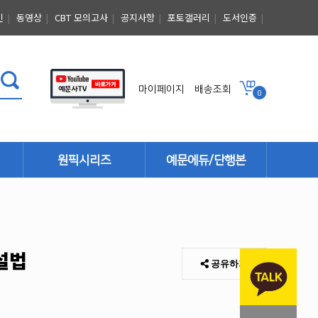
인
|
동영상
|
CBT 모의고사
|
공지사항
|
포토갤러리
|
도서인증
|
마이페이지
배송조회
0
원픽시리즈
예문에듀/단행본
단행본
설법
공유하기