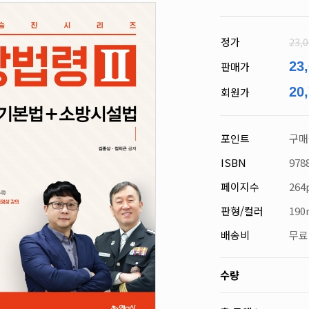
영어
기타
정가
23,
23
판매가
20
회원가
포인트
구매
ISBN
978
페이지수
264
판형/컬러
19
배송비
무료
수량