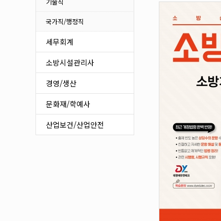
식품가공
기술직
정보통신/생산관리
국가직/행정직
기타 기술자격
세무회계
소방시설관리사
경영/생산
문화재/학예사
산업보건/산업안전