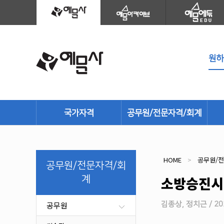
국가자격
공무원/전문자격/회계
건설
공무원
환경·에너지
세무회계
HOME
>
공무원/
공무원/전문자격/회
기계/재료
소방시설관리사
계
소방승진시
안전관리
경영/생산
전기/화학
문화재/학예사
공무원
김종상, 정치근 / 202
농림어업
산업보건/산업안전