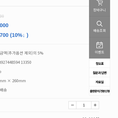
장바구니
000
,000
배송조회
,700 (10%↓ )
이벤트
금액(추가옵션 제외)의 5%
8927448594 13350
정오표
p
질문과 답변
0mm × 260mm
자료실
배송
출판문의/견본신청