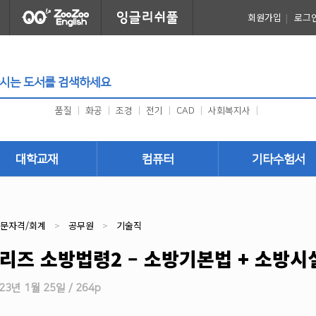
회원가입
|
로그
품질
|
화공
|
조경
|
전기
|
CAD
|
사회복지사
|
대학교재
컴퓨터
기타수험서
건축
프로그래밍
취업
토목
그래픽/디자인
외국어
전문자격/회계
>
공무원
>
기술직
국토개발
사무자동화 (OA)
귀화시험
리즈 소방법령2 – 소방기본법 + 소방시
기계
어린이
한자어
안전관리
건축사자격시험
3년 1월 25일 / 264p
환경
미용/공예