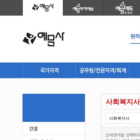
국가자격
공무원/전문자격/회계
건설
공무원
환경·에너지
세무회계
사회복지사
기계/재료
소방시설관리사
안전관리
경영/생산
전기/화학
문화재/학예사
건설
농림어업
산업보건/산업안전
상세검색을 선택하지