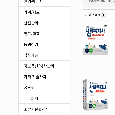
식품가공
검색어는 최대 30글
환경·에너지
정보통신/생산관리
기계/재료
기타 기술자격
기타수험서 (1)
안전관리
전기/화학
농림어업
식품가공
정보통신/생산관리
기타 기술자격
공무원
세무회계
소방시설관리사