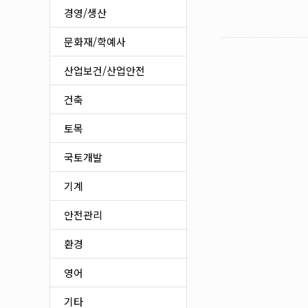
경영/생산
문화재/학예사
산업보건/산업안전
건축
토목
국토개발
기계
안전관리
환경
영어
기타