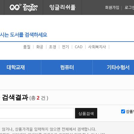
회원가입
|
로그
품질
|
화공
|
조경
|
전기
|
CAD
|
사회복지사
|
대학교재
컴퓨터
기타수험서
건축
프로그래밍
취업
토목
그래픽/디자인
외국어
검색결과
(총
2
건 )
국토개발
사무자동화 (OA)
귀화시험
기계
어린이
한자어
상품
안전관리
건축사자격시험
환경
미용/공예
 않거나, 상품가격을 입력하지 않으면 전체에서 검색합니다.