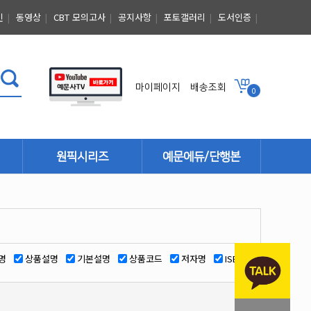
인
|
동영상
|
CBT 모의고사
|
공지사항
|
포토갤러리
|
도서인증
|
마이페이지
배송조회
0
원픽시리즈
예문에듀/단행본
단행본
명
상품설명
기본설명
상품코드
저자명
ISBN