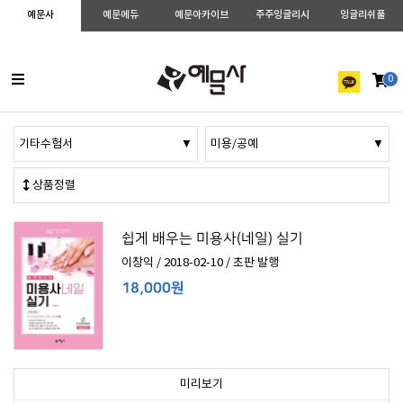
예문사
예문에듀
예문아카이브
주주잉글리시
잉글리쉬풀
0
기타수험서
▼
미용/공예
▼
상품정렬
쉽게 배우는 미용사(네일) 실기
이창익 / 2018-02-10 / 초판 발행
18,000원
미리보기