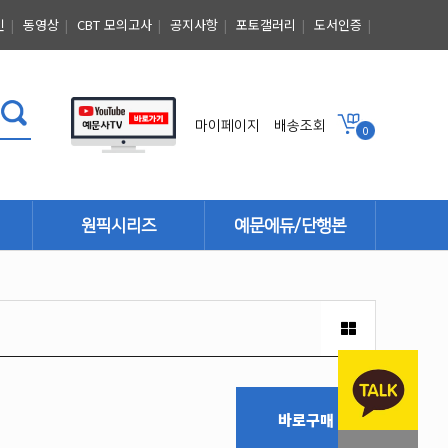
인
|
동영상
|
CBT 모의고사
|
공지사항
|
포토갤러리
|
도서인증
|
마이페이지
배송조회
0
원픽시리즈
예문에듀/단행본
단행본
바로구매