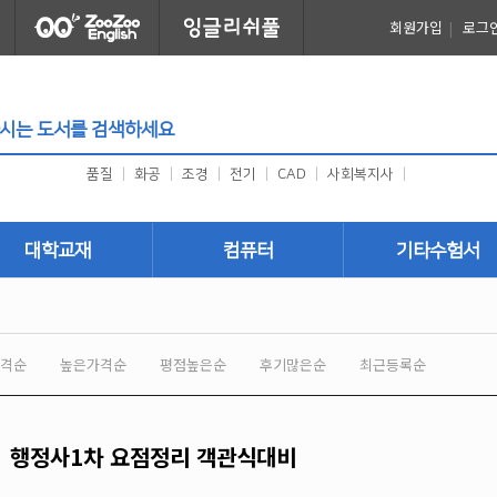
회원가입
|
로그
품질
|
화공
|
조경
|
전기
|
CAD
|
사회복지사
|
대학교재
컴퓨터
기타수험서
건축
프로그래밍
취업
토목
그래픽/디자인
외국어
격순
높은가격순
평점높은순
후기많은순
최근등록순
국토개발
사무자동화 (OA)
귀화시험
기계
어린이
한자어
안전관리
건축사자격시험
행정사1차 요점정리 객관식대비
환경
미용/공예