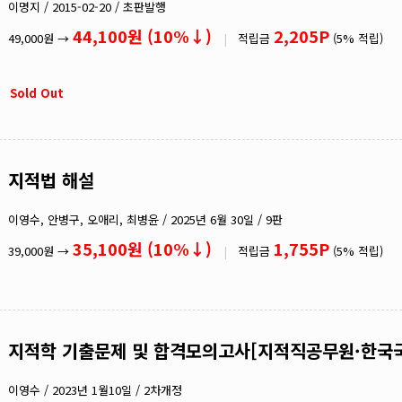
영어
이명지 / 2015-02-20 / 초판발행
기타
44,100원 (10%↓)
2,205P
49,000원 →
|
적립금
(5% 적립)
Sold Out
지적법 해설
이영수, 안병구, 오애리, 최병윤 / 2025년 6월 30일 / 9판
35,100원 (10%↓)
1,755P
39,000원 →
|
적립금
(5% 적립)
지적학 기출문제 및 합격모의고사[지적직공무원·한국
이영수 / 2023년 1월10일 / 2차개정