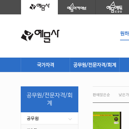
국가자격
공무원/전문자격/회계
건설
공무원
환경·에너지
세무회계
판매많은순
낮은가
공무원/전문자격/회
기계/재료
소방시설관리사
계
안전관리
경영/생산
전기/화학
문화재/학예사
공무원
농림어업
산업보건/산업안전