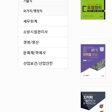
식품가공
기술직
정보통신/생산관리
국가직/행정직
기타 기술자격
세무회계
소방시설관리사
경영/생산
문화재/학예사
산업보건/산업안전