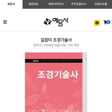
예문사
예문에듀
예문아카이브
주주잉글리시
잉글리쉬풀
0
길잡이 조경기술사
정유선 / 2026년 5월15일 / 3차 개정