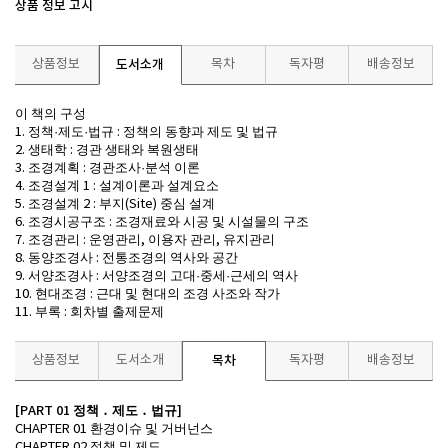
상품 정보 고시
상품정보
도서소개
목차
독자평
배송정보
이 책의 구성
정책
제도
법규
정책의 동향과 제도 및 법규
1.
·
·
:
생태학
경관 생태와 복원생태
2.
:
조경계획
경관조사
분석 이론
3.
:
·
조경설계
설계이론과 설계요소
4.
1 :
조경설계
부지
중심 설계
5.
2 :
(Site)
조경시공구조
조경재료와 시공 및 시설물의 구조
6.
:
조경관리
운영관리
이용자 관리
유지관리
7.
:
,
,
동양조경사
전통조경의 역사와 공간
8.
:
서양조경사
서양조경의 고대
중세
근세의 역사
9.
:
·
·
현대조경
근대 및 현대의 조경 사조와 작가
10.
:
부록
회차별 출제문제
11.
:
상품정보
도서소개
목차
독자평
배송정보
[PART 01
정책
․
제도
․
법규
]
환경이슈 및 거버넌스
CHAPTER 01
정책 및 제도
CHAPTER 02