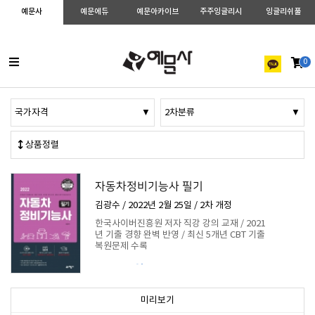
예문사
예문에듀
예문아카이브
주주잉글리시
잉글리쉬풀
0
국가자격
▼
2차분류
▼
상품정렬
자동차정비기능사 필기
김광수 / 2022년 2월 25일 / 2차 개정
한국사이버진흥원 저자 직강 강의 교재 / 2021
년 기출 경향 완벽 반영 / 최신 5개년 CBT 기출
복원문제 수록
17,100원
미리보기