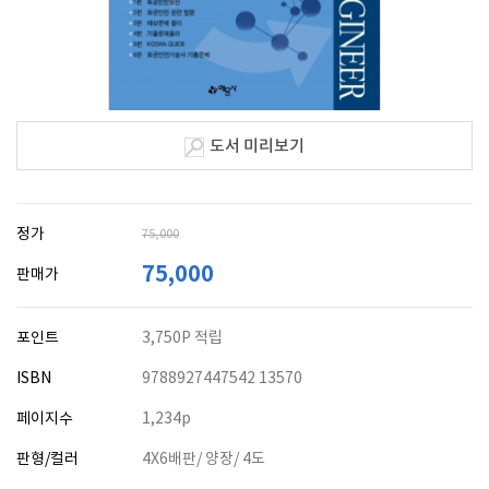
도서 미리보기
정가
75,000
75,000
판매가
포인트
3,750P 적립
ISBN
9788927447542 13570
페이지수
1,234p
판형/컬러
4X6배판/ 양장/ 4도