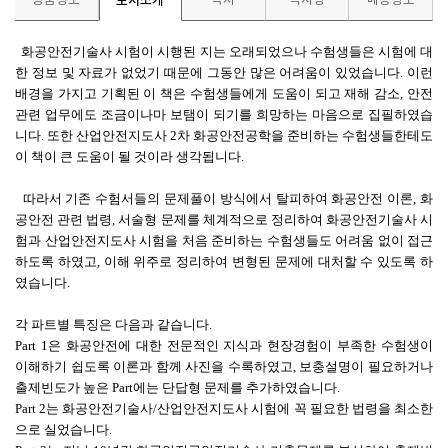
상품정보
도서소개
목차
독자평
배송정보
화공안전기술사 시험이 시행된 지는 오래되었으나 수험생들은 시험에 대
한 정보 및 자료가 없었기 때문에 그동안 많은 어려움이 있었습니다. 이런
배경을 가지고 기획된 이 책은 수험생들에게 도움이 되고 재해 감소, 안전
관련 업무에도 조금이나마 보탬이 되기를 희망하는 마음으로 집필하였습
니다. 또한 산업안전지도사 2차 화공안전공학을 준비하는 수험생들한테도
이 책이 큰 도움이 될 것이라 생각됩니다.
따라서 기존 수험서들의 문제풀이 방식에서 탈피하여 화공안전 이론, 화
공안전 관련 법령, 서술형 문제를 체계적으로 정리하여 화공안전기술사 시
험과 산업안전지도사 시험을 처음 준비하는 수험생들도 어려움 없이 접근
하도록 하였고, 이해 위주로 정리하여 변형된 문제에 대처할 수 있도록 하
였습니다.
각 파트별 특징은 다음과 같습니다.
Part 1은 화공안전에 대한 전문적인 지식과 현장경험이 부족한 수험생이
이해하기 쉽도록 이론과 함께 사진을 수록하였고, 보충설명이 필요하거나
출제빈도가 높은 Part에는 단답형 문제를 추가하였습니다.
Part 2는 화공안전기술사/산업안전지도사 시험에 꼭 필요한 법령을 최소한
으로 실었습니다.