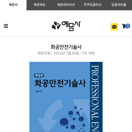
예문사
예문에듀
예문아카이브
주주잉글리시
잉글리쉬풀
0
화공안전기술사
에듀인컴 / 2022년 7월20일 / 5차 개정